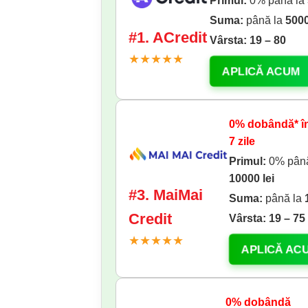
Primul:
0% până la
Suma:
până la
5000
#1. ACredit
Vârsta:
19 – 80
★★★★★
APLICĂ ACUM
0% dobândă* în
7 zile
Primul:
0% până
10000 lei
#3. MaiMai
Suma:
până la
Credit
Vârsta:
19 – 75
★★★★★
APLICĂ AC
0% dobândă