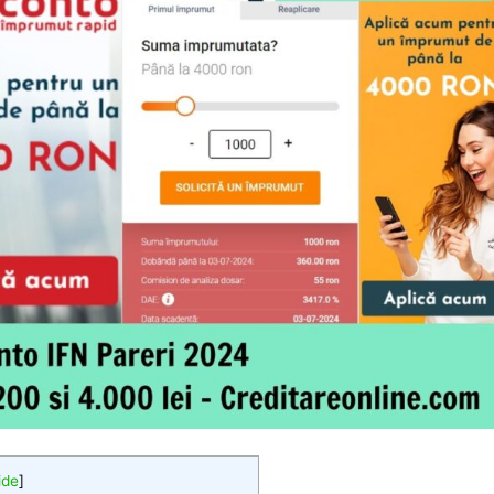
ide
]