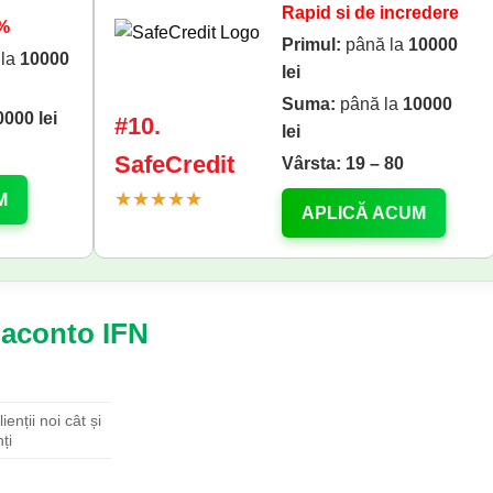
Rapid si de incredere
0%
Primul:
până la
10000
 la
10000
lei
Suma:
până la
10000
0000 lei
#10.
lei
SafeCredit
Vârsta:
19 – 80
★★★★★
M
APLICĂ ACUM
iaconto IFN
ienții noi cât și
ți