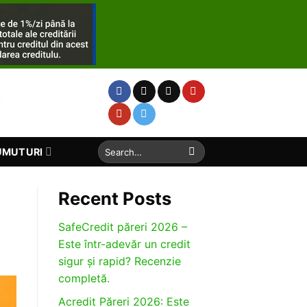
Search
UMUTURI
for:
Recent Posts
SafeCredit păreri 2026 –
Este într-adevăr un credit
sigur și rapid? Recenzie
completă.
Acredit Păreri 2026: Este