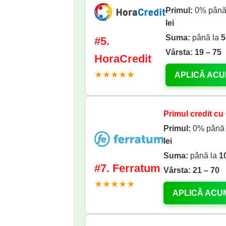
Primul:
0% până
lei
Suma:
până la
5
#5.
Vârsta:
19 – 75
HoraCredit
★★★★★
APLICĂ AC
Primul credit cu
Primul:
0% până
lei
Suma:
până la
1
#7. Ferratum
Vârsta:
21 – 70
★★★★★
APLICĂ ACU