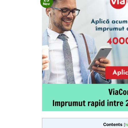
Nov
Contents
[
h