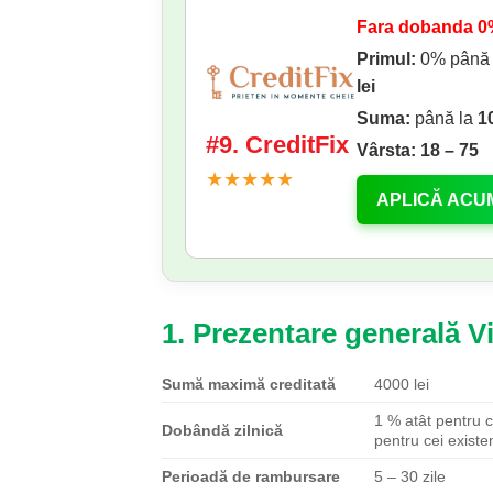
Fara dobanda 
Primul:
0% până
lei
Suma:
până la
1
#9. CreditFix
Vârsta:
18 – 75
★★★★★
APLICĂ ACU
1. Prezentare generală V
Sumă maximă creditată
4000 lei
1 % atât pentru cl
Dobândă zilnică
pentru cei existen
Perioadă de rambursare
5 – 30 zile