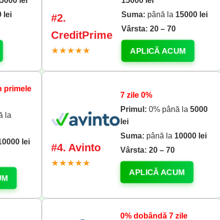
5000 lei
15000 lei
 lei
Suma:
până la
15000 lei
#2.
Vârsta:
20 – 70
CreditPrime
★★★★★
APLICĂ ACUM
 primele
7 zile 0%
Primul:
0% până la
5000
 la
lei
Suma:
până la
10000 lei
10000 lei
#4. Avinto
Vârsta:
20 – 70
★★★★★
APLICĂ ACUM
UM
0% dobândă 7 zile