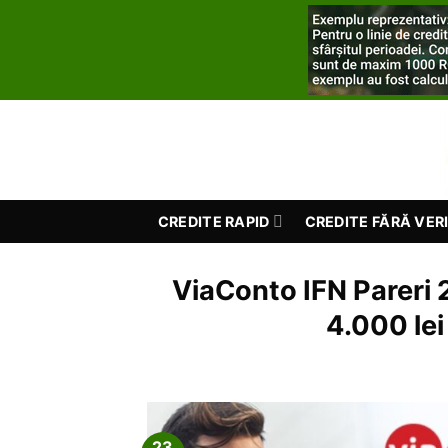
Skip
to
content
CREDITE RAPID
CREDITE FĂRĂ VERI
ViaConto IFN Pareri 
4.000 lei
23