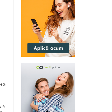
 RG
ge,
ri