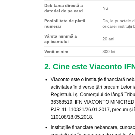
Debitarea directă a
Nu
datoriei de pe card
Posibilitate de plată
Da, la punctele d
numerar
oricărei instituți
Vârsta minimă a
20 ani
aplicantului
Venit minim
300 lei
2. Cine este Viaconto IF
Viaconto este o instituție financiară ne
activitatea în diverse țări precum Letoni
Registrului și Comerțului de lângă Tri
36368519, IFN VIACONTO MINICREDIT S
PJR-41-110321/26.01.2017, precum și 
110108/18.05.2018.
Instituțiile financiare nebancare, cunos
specializate în acordarea de credite. Ac