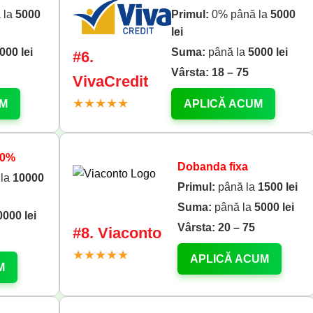
🎁 Aplică acum 🎁
 la
5000
Primul:
0% până la
5000
lei
000 lei
Suma:
până la
5000 lei
#6.
Vârsta:
18 – 75
VivaCredit
★★★★★
UM
APLICĂ ACUM
 0%
Dobanda fixa
 la
10000
Primul:
până la
1500 lei
Suma:
până la
5000 lei
0000 lei
Vârsta:
20 – 75
#8. Viaconto
★★★★★
APLICĂ ACUM
M