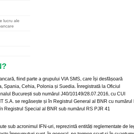
e lucru ale
i bancare
N?
bancară, fiind parte a grupului VIA SMS, care își desfășoară
a, Spania, Cehia, Polonia și Suedia. Înregistrată la Oficiul
bunalul București sub numărul J40/10149/28.07.2016, cu CUI
.A. se regăsește și în Registrul General al BNR cu numărul
în Registrul Special al BNR sub numărul RS PJR 41
cute sub acronimul IFN-uri, reprezintă entități reglementate de le
este împrumuturi sunt, în general, pe termen scurt și în cuantumu