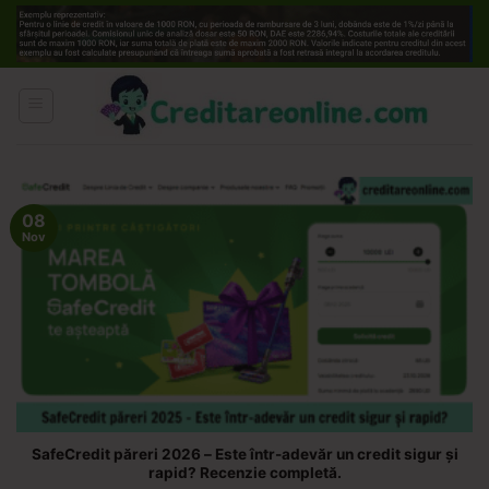
Skip
to
content
08
Nov
SafeCredit păreri 2026 – Este într-adevăr un credit sigur și
rapid? Recenzie completă.