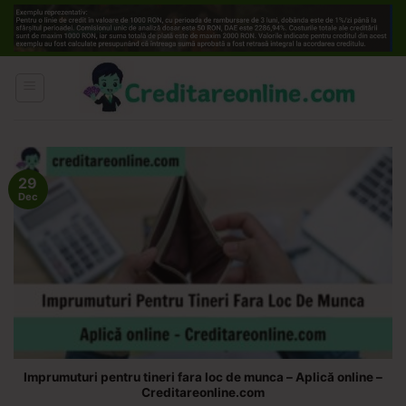
Skip
to
content
29
Dec
Imprumuturi pentru tineri fara loc de munca – Aplică online –
Creditareonline.com