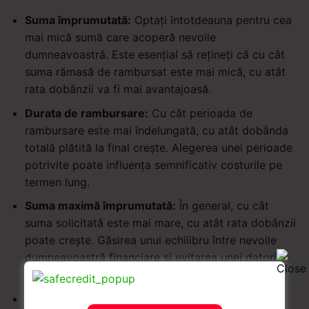
Suma împrumutată:
Optați întotdeauna pentru cea
mai mică sumă care acoperă nevoile
dumneavoastră. Este esențial să rețineți că cu cât
suma rămasă de rambursat este mai mică, cu atât
rata dobânzii va fi mai avantajoasă.
Durata de rambursare:
Cu cât perioada de
rambursare este mai îndelungată, cu atât dobânda
totală plătită la final crește. Alegerea unei perioade
potrivite poate influența semnificativ costurile pe
termen lung.
Suma maximă împrumutată:
În general, cu cât
suma solicitată este mai mare, cu atât rata dobânzii
poate crește. Găsirea unui echilibru între nevoile
dumneavoastră financiare și evitarea unei datorii
excesive este crucială.
Următorul pas este calcularea costului total al