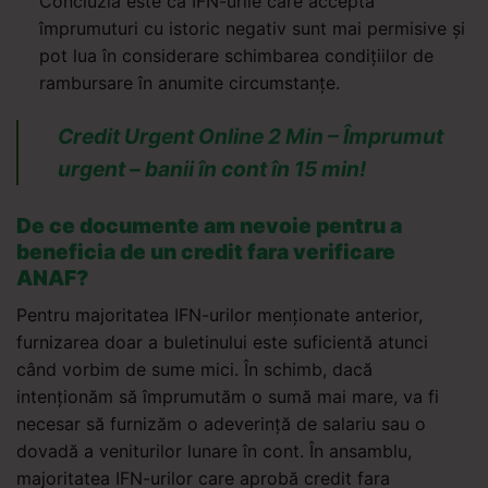
Concluzia este că IFN-urile care acceptă
împrumuturi cu istoric negativ sunt mai permisive și
pot lua în considerare schimbarea condițiilor de
rambursare în anumite circumstanțe.
Credit Urgent Online 2 Min – Împrumut
urgent – banii în cont în 15 min!
De ce documente am nevoie pentru a
beneficia de un credit fara verificare
ANAF?
Pentru majoritatea IFN-urilor menționate anterior,
furnizarea doar a buletinului este suficientă atunci
când vorbim de sume mici. În schimb, dacă
intenționăm să împrumutăm o sumă mai mare, va fi
necesar să furnizăm o adeverință de salariu sau o
dovadă a veniturilor lunare în cont. În ansamblu,
majoritatea IFN-urilor care aprobă credit fara