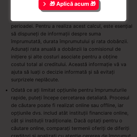
creditului.
Acest cost include rata dobânzii
🎁 Aplică acum 🎁
percepută de creditor, eventualele comisioane de
inițiere și suma totală de rambursat la finalul
perioadei. Pentru a realiza acest calcul, este esențial
să dispuneți de informații despre suma
împrumutată, durata împrumutului și rata dobânzii.
Adunați rata anuală a dobânzii la comisionul de
inițiere și alte costuri asociate pentru a obține
costul total al creditului. Această informație vă va
ajuta să luați o decizie informată și să evitați
surprizele neplăcute.
Odată ce ați limitat opțiunile pentru împrumuturile
rapide, puteți începe cercetarea detaliată. Procesul
de căutare poate fi realizat online sau offline, iar
opțiunile dvs. includ atât instituții financiare online,
cât și instituții tradiționale. Dacă optați pentru o
căutare online, comparați termenii oferiți de diferiți
creditori și analizați cu atenție cererea de împrumut.