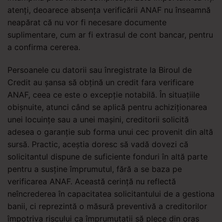
atenți, deoarece absența verificării ANAF nu înseamnă
neapărat că nu vor fi necesare documente
suplimentare, cum ar fi extrasul de cont bancar, pentru
a confirma cererea.
Persoanele cu datorii sau înregistrate la Biroul de
Credit au șansa să obțină un credit fara verificare
ANAF, ceea ce este o excepție notabilă. În situațiile
obișnuite, atunci când se aplică pentru achiziționarea
unei locuințe sau a unei mașini, creditorii solicită
adesea o garanție sub forma unui cec provenit din altă
sursă. Practic, aceștia doresc să vadă dovezi că
solicitantul dispune de suficiente fonduri în altă parte
pentru a susține împrumutul, fără a se baza pe
verificarea ANAF. Această cerință nu reflectă
neîncrederea în capacitatea solicitantului de a gestiona
banii, ci reprezintă o măsură preventivă a creditorilor
împotriva riscului ca împrumutații să plece din oraș