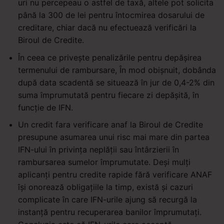
uri nu percepeau o astfel de taxă, altele pot solicita
până la 300 de lei pentru întocmirea dosarului de
creditare, chiar dacă nu efectuează verificări la
Biroul de Credite.
În ceea ce privește penalizările pentru depășirea
termenului de rambursare, În mod obișnuit, dobânda
după data scadentă se situează în jur de 0,4-2% din
suma împrumutată pentru fiecare zi depășită, în
funcție de IFN.
Un credit fara verificare anaf la Biroul de Credite
presupune asumarea unui risc mai mare din partea
IFN-ului în privința neplății sau întârzierii în
rambursarea sumelor împrumutate. Deși mulți
aplicanți pentru credite rapide fără verificare ANAF
își onorează obligațiile la timp, există și cazuri
complicate în care IFN-urile ajung să recurgă la
instanță pentru recuperarea banilor împrumutați.