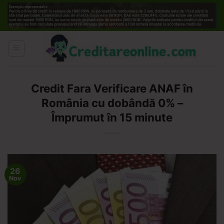
Skip
to
content
Credit Fara Verificare ANAF în
România cu dobândă 0% –
Împrumut în 15 minute
26
Nov