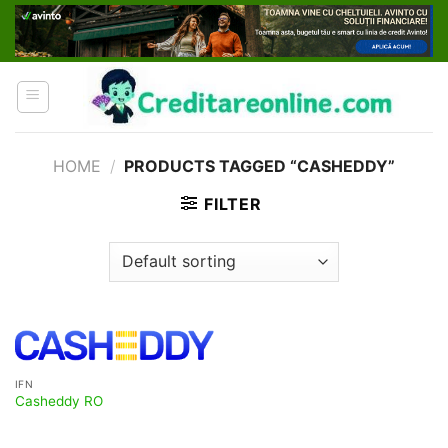
Skip
to
content
HOME
/
PRODUCTS TAGGED “CASHEDDY”
FILTER
IFN
Casheddy RO